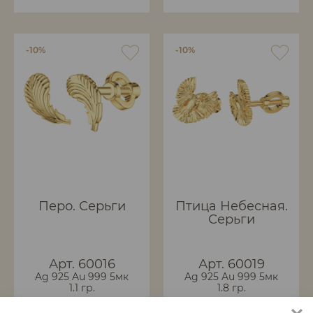
-10%
-10%
Перо. Серьги
Птица Небесная.
Серьги
Арт. 60016
Арт. 60019
Ag 925 Au 999 5мк
Ag 925 Au 999 5мк
1.1 гр.
1.8 гр.