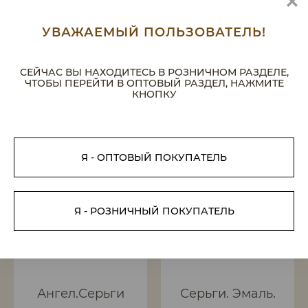
2 400 руб.
3 850 руб.
2 160 руб.
3 470 руб.
УВАЖАЕМЫЙ ПОЛЬЗОВАТЕЛЬ!
Уважаемые покупатели! Цены
Уважаемые покупатели! Цены
на сайте частично могут быть
на сайте частично могут быть
не актуальными. Пожалуйста,
не актуальными. Пожалуйста,
СЕЙЧАС ВЫ НАХОДИТЕСЬ В РОЗНИЧНОМ РАЗДЕЛЕ,
уточняйте у менеджера
уточняйте у менеджера
ЧТОБЫ ПЕРЕЙТИ В ОПТОВЫЙ РАЗДЕЛ, НАЖМИТЕ
КНОПКУ
-10%
-10%
Я - ОПТОВЫЙ ПОКУПАТЕЛЬ
Я - РОЗНИЧНЫЙ ПОКУПАТЕЛЬ
Ангел.Серьги
Серьги. Эмаль.