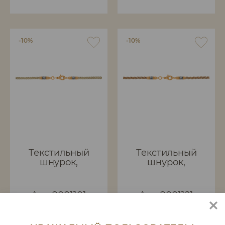
-10%
-10%
Текстильный
Текстильный
шнурок,
шнурок,
плетеный
плетеный
вручную.
вручную.
Арт. 9001101
Арт. 9001121
Ag 925 Au 999 5мк
Ag 925 Au 999 5мк
3 гр.
2.3 гр.