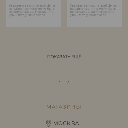
Уважаемые покупатели! Цены
Уважаемые покупатели! Цены
на сайте частично могут быть
на сайте частично могут быть
не актуальными. Пожалуйста,
не актуальными. Пожалуйста,
уточняйте у менеджера
уточняйте у менеджера
ПОКАЗАТЬ ЕЩЁ
1
2
МАГАЗИНЫ
МОСКВА