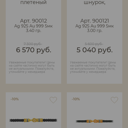
плетеный
шнурок,
вручную с
плетеный
винтовым
вручную.
замком.
Арт. 90012
Арт. 900121
Ag 925 Au 999 5мк
Ag 925 Au 999 5мк
3.40 гр.
3.00 гр.
7 300 руб.
5 600 руб.
6 570 руб.
5 040 руб.
Уважаемые покупатели! Цены
Уважаемые покупатели! Цены
на сайте частично могут быть
на сайте частично могут быть
не актуальными. Пожалуйста,
не актуальными. Пожалуйста,
уточняйте у менеджера
уточняйте у менеджера
-10%
-10%