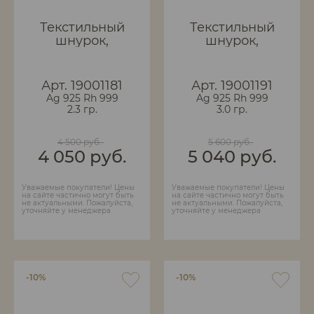
Текстильный
Текстильный
шнурок,
шнурок,
плетеный
плетеный
вручную.
вручную. 3 мм
Арт. 19001181
Арт. 19001191
Ag 925 Rh 999
Ag 925 Rh 999
2.3 гр.
3.0 гр.
4 500 руб.
5 600 руб.
4 050 руб.
5 040 руб.
Уважаемые покупатели! Цены
Уважаемые покупатели! Цены
на сайте частично могут быть
на сайте частично могут быть
не актуальными. Пожалуйста,
не актуальными. Пожалуйста,
уточняйте у менеджера
уточняйте у менеджера
-10%
-10%