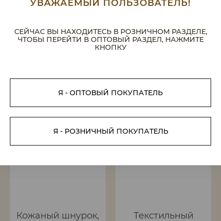
УВАЖАЕМЫЙ ПОЛЬЗОВАТЕЛЬ!
5 600 руб.
5 600 руб.
5 040 руб.
5 040 руб.
СЕЙЧАС ВЫ НАХОДИТЕСЬ В РОЗНИЧНОМ РАЗДЕЛЕ,
ЧТОБЫ ПЕРЕЙТИ В ОПТОВЫЙ РАЗДЕЛ, НАЖМИТЕ
Уважаемые покупатели! Цены
Уважаемые покупатели! Цены
КНОПКУ
на сайте частично могут быть
на сайте частично могут быть
не актуальными. Пожалуйста,
не актуальными. Пожалуйста,
уточняйте у менеджера
уточняйте у менеджера
Я - ОПТОВЫЙ ПОКУПАТЕЛЬ
-10%
-10%
Я - РОЗНИЧНЫЙ ПОКУПАТЕЛЬ
Кожаный шнурок,
Текстильный