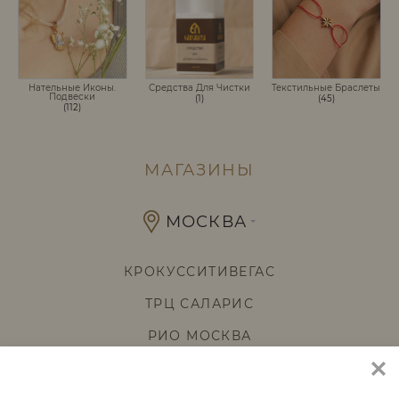
Нательные Иконы.
Средства Для Чистки
Текстильные Браслеты
Подвески
(1)
(45)
(112)
МАГАЗИНЫ
МОСКВА
КРОКУССИТИВЕГАС
ТРЦ САЛАРИС
РИО МОСКВА
КРУГ ТЦ
ЗАГРУЗКА КАРТЫ...